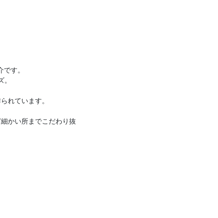
介です。
ズ。
作られています。
ど細かい所までこだわり抜