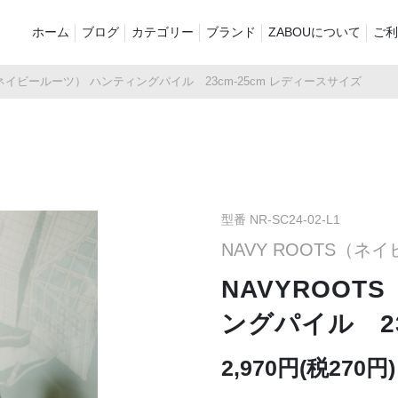
ホーム
ブログ
カテゴリー
ブランド
ZABOUについて
ご利
（ネイビールーツ） ハンティングパイル 23cm-25cm レディースサイズ
新着商品
再入荷商品
アウター
Tシャツ・スウェット・ポ
シャツ・ポロシャツ
ボトムス（
ロシャツ
バッグ・ポーチ
ご奉仕品
ZABOU sty
プリントT
定番
襟付き
型番 NR-SC24-02-L1
NAVY ROOTS（ネ
お気に入り
セール2026
ショーツ
品
NAVYROO
ングパイル 23
2,970円(税270円)