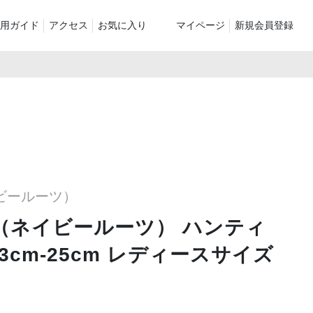
用ガイド
アクセス
お気に入り
マイページ
新規会員登録
ベスト
ニット
パンツ）
シューズ・ケア用品
ファッション小物
le
recommend and more
ranking and more
ZABOU Standard Item
Selection カテゴリー別
休日
ZABOU定番アイテム!
イビールーツ）
に追加した商
TS（ネイビールーツ） ハンティ
cm-25cm レディースサイズ