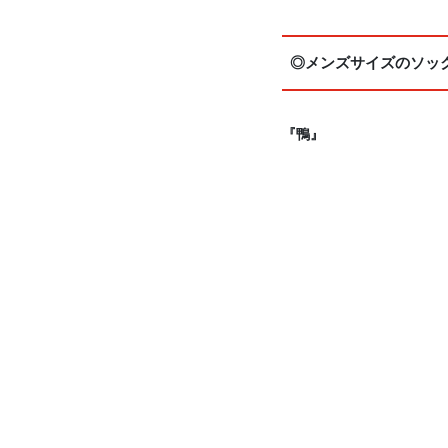
◎メンズサイズのソッ
『鴨』