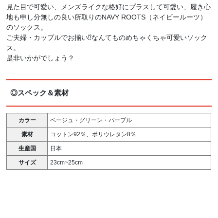
見た目で可愛い、メンズライクな格好にプラスして可愛い、履き心
地も申し分無しの良い所取りのNAVY ROOTS（ネイビールーツ）
のソックス。
ご夫婦・カップルでお揃い⁉︎なんてものめちゃくちゃ可愛いソック
ス。
是非いかがでしょう？
◎スペック＆素材
カラー
ベージュ・グリーン・パープル
素材
コットン92％、ポリウレタン8％
生産国
日本
サイズ
23cm~25cm