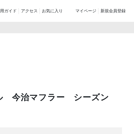
用ガイド
アクセス
お気に入り
マイページ
新規会員登録
ベスト
ニット
パンツ）
シューズ・ケア用品
ファッション小物
le
recommend and more
ranking and more
ZABOU Standard Item
Selection カテゴリー別
休日
ZABOU定番アイテム!
に追加した商
ル 今治マフラー シーズン