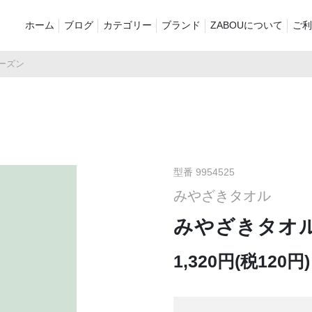
ホーム
ブログ
カテゴリー
ブランド
ZABOUについて
ご利
ーズン
新着商品
再入荷商品
アウター
Tシャツ・スウェット・ポ
シャツ・ポロシャツ
ボトムス（
ロシャツ
バッグ・ポーチ
ご奉仕品
ZABOU sty
プリントT
定番
襟付き
型番 9954525
みやざきタオル
お気に入り
セール2026
ショーツ
品
みやざきタオ
1,320円(税120円)