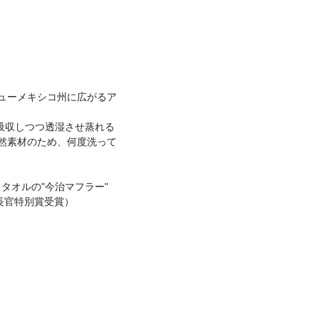
ニューメキシコ州に広がるア
吸収しつつ透湿させ蒸れる
然素材のため、何度洗って
タオルの"今治マフラー"
長官特別賞受賞）