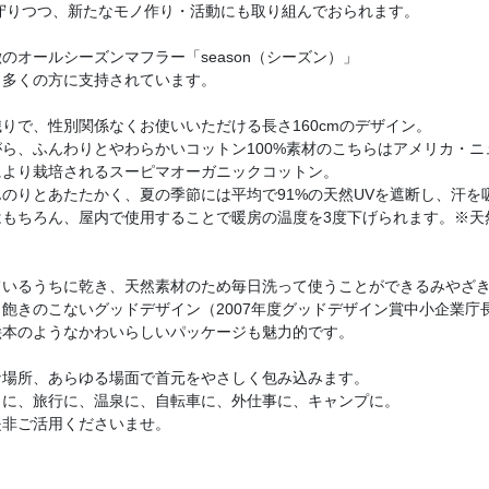
を守りつつ、新たなモノ作り・活動にも取り組んでおられます。
のオールシーズンマフラー「season（シーズン）」
、多くの方に支持されています。
りで、性別関係なくお使いいただける長さ160cmのデザイン。
ら、ふんわりとやわらかいコットン100%素材のこちらはアメリカ・
により栽培されるスーピマオーガニックコットン。
のりとあたたかく、夏の季節には平均で91%の天然UVを遮断し、汗を
はもちろん、屋内で使用することで暖房の温度を3度下げられます。※天
いるうちに乾き、天然素材のため毎日洗って使うことができるみやざき
飽きのこないグッドデザイン（2007年度グッドデザイン賞中小企業庁
絵本のようなかわいらしいパッケージも魅力的です。
な場所、あらゆる場面で首元をやさしく包み込みます。
りに、旅行に、温泉に、自転車に、外仕事に、キャンプに。
是非ご活用くださいませ。