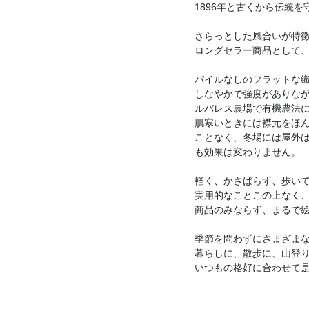
1896年と古くから伝統
さらっとした風合いが特徴
ロングセラー商品として
パイルなしのフラットな織
しなやかで強度がありなが
ルバレス農場で有機農法
肌寒いときには襟元をほん
ことなく、冬場には屋外
も効果は変わりません。
軽く、かさばらず、歩いて
実用的なことこの上なく、
商品のみならず、まるで
季節を問わずにさまざま
暮らしに、散歩に、山登
いつもの格好に合わせて