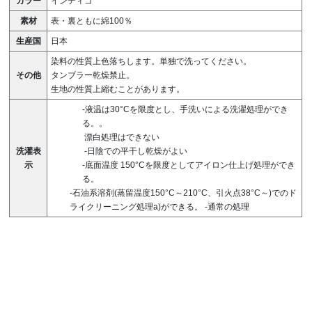
カラー
インディゴ
素材
表・裏ともに綿100％
生産国
日本
染料の性質上色落ちします。単独で洗ってください。
その他
タンブラー乾燥禁止。
生地の性質上縮むことがあります。
-液温は30°Cを限度とし、手洗いによる洗濯処理ができ
る。。
漂白処理はできない
洗濯表
-日陰での平干し乾燥がよい
示
-底面温度 150°Cを限度としてアイロン仕上げ処理ができ
る。
-石油系溶剤(蒸留温度150°C～210°C、引火点38°C～)でのド
ライクリーニング処理a)ができる。
-通常の処理