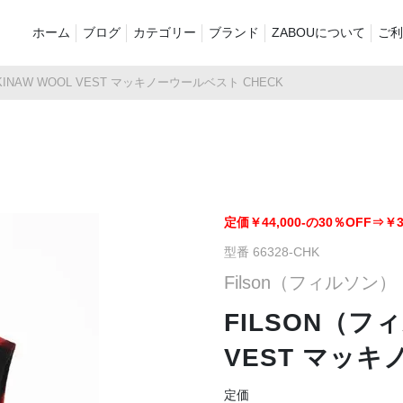
ホーム
ブログ
カテゴリー
ブランド
ZABOUについて
ご利
INAW WOOL VEST マッキノーウールベスト CHECK
新着商品
再入荷商品
アウター
Tシャツ・スウェット・ポ
シャツ・ポロシャツ
ボトムス（
ロシャツ
バッグ・ポーチ
ご奉仕品
ZABOU sty
プリントT
定番
襟付き
定価￥44,000-の30％OFF⇒￥30
型番 66328-CHK
お気に入り
セール2026
ショーツ
品
Filson（フィルソン）
FILSON（フィ
VEST マッキ
定価