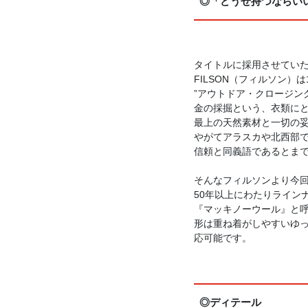
◎「どうせ持つならい
タイトルに採用させていただい
FILSON（フィルソン）
”アウトドア・クロージン
金の採掘という、衣類に
最上の天然素材と一切の
やがてアラスカや北西部で
信頼と同義語であるとま
そんなフィルソンより今
50年以上にわたりライン
『マッキノーウール』と
形は重ね着がしやすいゆ
応可能です。
◎ディテール