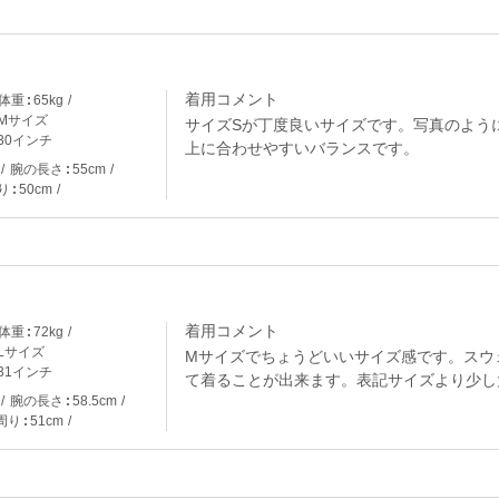
着用コメント
体重
65kg
Mサイズ
サイズSが丁度良いサイズです。写真のよう
30インチ
上に合わせやすいバランスです。
腕の長さ
55cm
り
50cm
着用コメント
体重
72kg
Lサイズ
Mサイズでちょうどいいサイズ感です。スウ
31インチ
て着ることが出来ます。表記サイズより少し
腕の長さ
58.5cm
周り
51cm