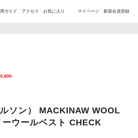
用ガイド
アクセス
お気に入り
マイページ
新規会員登録
ベスト
ニット
パンツ）
シューズ・ケア用品
ファッション小物
le
recommend and more
ranking and more
ZABOU Standard Item
Selection カテゴリー別
休日
,800-
ZABOU定番アイテム!
に追加した商
ルソン） MACKINAW WOOL
ノーウールベスト CHECK