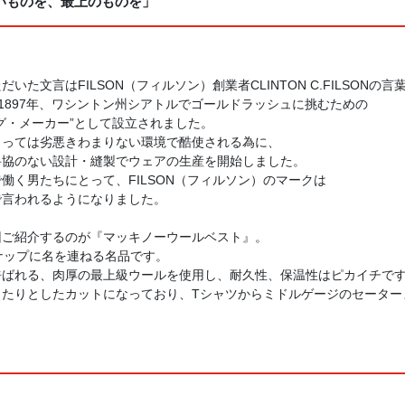
いものを、最上のものを」
た文言はFILSON（フィルソン）創業者CLINTON C.FILSONの言
は1897年、ワシントン州シアトルでゴールドラッシュに挑むための
グ・メーカー”として設立されました。
とっては劣悪きわまりない環境で酷使される為に、
妥協のない設計・縫製でウェアの生産を開始しました。
働く男たちにとって、FILSON（フィルソン）のマークは
で言われるようになりました。
回ご紹介するのが『マッキノーウールベスト』。
ナップに名を連ねる名品です。
呼ばれる、肉厚の最上級ウールを使用し、耐久性、保温性はピカイチで
ったりとしたカットになっており、Tシャツからミドルゲージのセーター