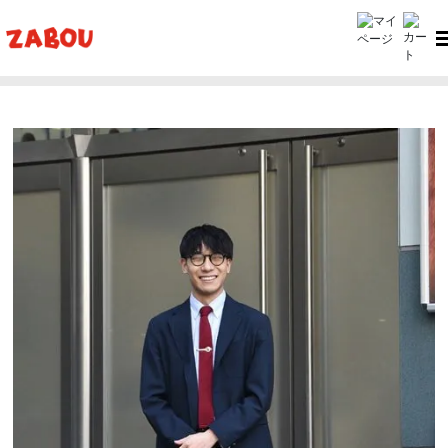
ホーム
ZABOU style
ZABOU style #387