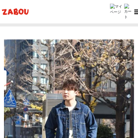
ホーム
ZABOU style
ZABOU style #378