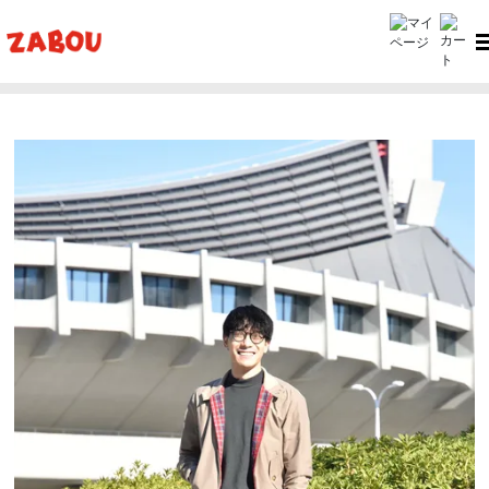
ホーム
ZABOU style
ZABOU style #376