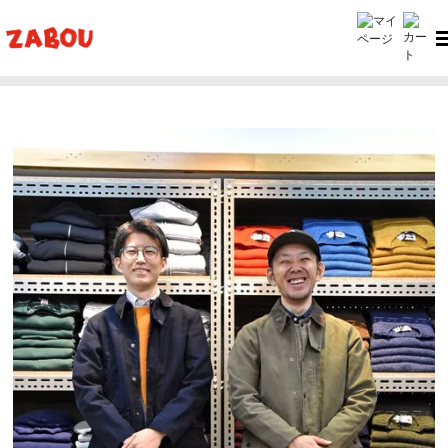
ホーム
ZABOU style
ZABOU style #356