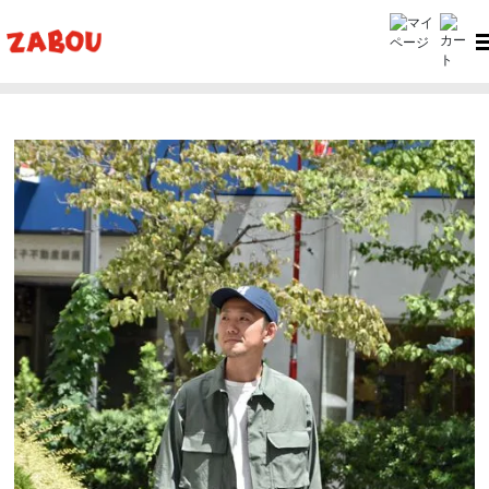
ホーム
ZABOU style
ZABOU style #342