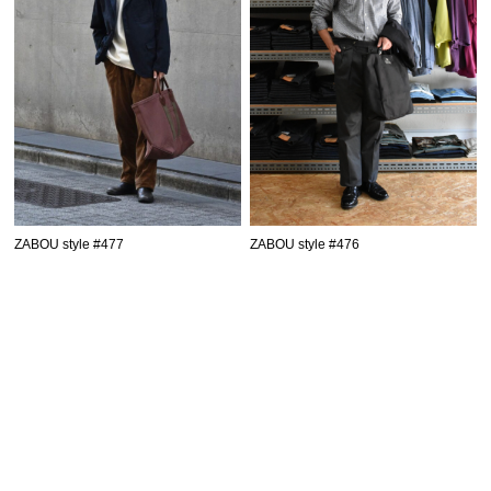
ZABOU style #477
ZABOU style #476
SHOPPING GUIDE
お買い物ガイド