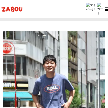
ホーム
ZABOU style
ZABOU style #396