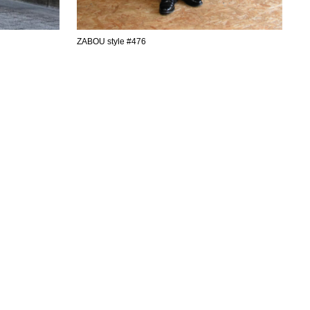
ZABOU style #476