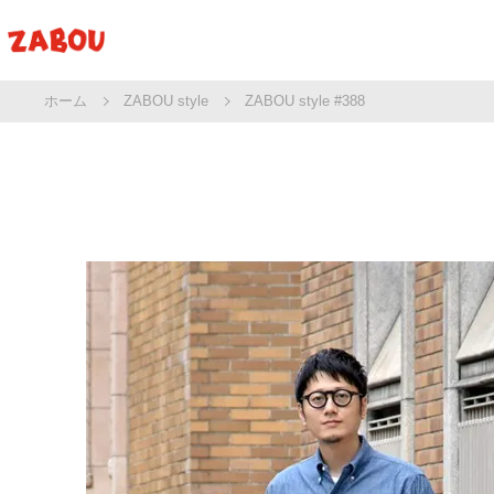
ホーム
ZABOU style
ZABOU style #388