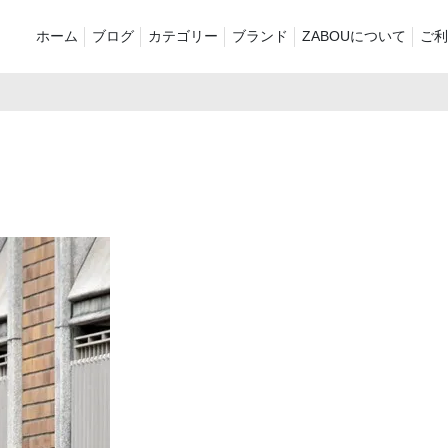
ホーム
ブログ
カテゴリー
ブランド
ZABOUについて
ご利
新着商品
再入荷商品
アウター
Tシャツ・スウェット・ポ
シャツ・ポロシャツ
ボトムス（
ロシャツ
バッグ・ポーチ
ご奉仕品
ZABOU sty
プリントT
定番
襟付き
お気に入り
セール2026
ショーツ
品