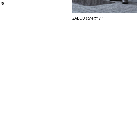
478
ZABOU style #477