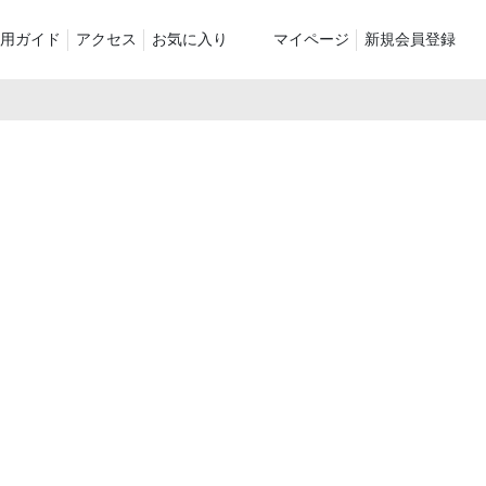
用ガイド
アクセス
お気に入り
マイページ
新規会員登録
ベスト
ニット
パンツ）
シューズ・ケア用品
ファッション小物
le
recommend and more
ranking and more
ZABOU Standard Item
Selection カテゴリー別
休日
ZABOU定番アイテム!
に追加した商