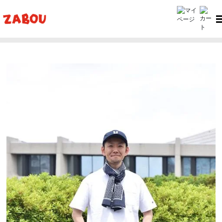
ホーム
ZABOU style
ZABOU style #383