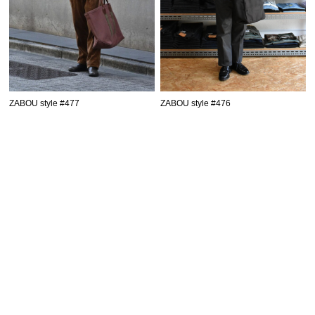
ZABOU style #477
ZABOU style #476
SHOPPING GUIDE
お買い物ガイド