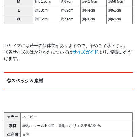
M
約51.5cm
約67cm
約41.5cm
約59.5cm
L
約53cm
約69cm
約44cm
約61cm
XL
約55cm
約71cm
約46cm
約62cm
※サイズには若干の個体差がありますので、予めご了承下さい。
※各サイズのはかりかたについては
サイズガイド
よりご確認いただ
けます。
◎スペック＆素材
カラー
ネイビー
素材
表地：ウール100％ 裏地：ポリエステル100％
生産国
日本