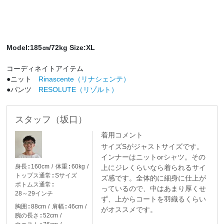
Model:185㎝/72kg Size:XL
コーディネイトアイテム
●ニット
Rinascente（リナシェンテ）
●パンツ
RESOLUTE（リゾルト）
スタッフ（坂口）
着用コメント
サイズSがジャストサイズです。
インナーはニットorシャツ。その
身長
160cm
体重
60kg
上にジレくらいなら着られるサイ
トップス通常
Sサイズ
ズ感です。全体的に細身に仕上が
ボトムス通常
っているので、中はあまり厚くせ
28～29インチ
ず、上からコートを羽織るくらい
胸囲
88cm
肩幅
46cm
がオススメです。
腕の長さ
52cm