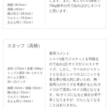
します。また、私くらいの身長で
胸囲
90.5cm
70kg後半の方であれば少しキツイ
肩幅
45cm
と思います。
腕の長さ
58.5cm
ウエスト
79.5cm
太もも周り
51cm
スタッフ（高橋）
着用コメント
シャツ1枚でジャケットを羽織る
のであればLサイズがジャストサ
身長
170cm
体重
68kg
イズ。しかし、ウールのジャケッ
トップス通常
M～Lサイズ
トとなるとシャツの上にニットを
ボトムス通常
着る事が個人的に多いため、胸・
30～31インチ
肩周りのサイズを考慮するとXLサ
胸囲
92cm
肩幅
50cm
イズが丁度良いサイズ感となりま
腕の長さ
53cm
す。XLサイズになると袖丈が若干
ウエスト
84cm
長くなりますが、だらしなくなる
太もも周り
54cm
ことはありません。