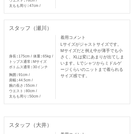
ウエスト
76cm
太もも周り
47cm
スタッフ（瀬川）
着用コメント
Lサイズがジャストサイズです。
Mサイズだと例え中が薄手でも小
身長
175cm
体重
65kg
さく、XLは変にあまりが出てしま
トップス通常
Mサイズ
います。Lでシャツからミドルゲ
ボトムス通常
30インチ
ージくらいのニットまで着られる
胸囲
91cm
サイズ感です。
肩幅
44.5cm
腕の長さ
55cm
ウエスト
80cm
太もも周り
50cm
スタッフ（大井）