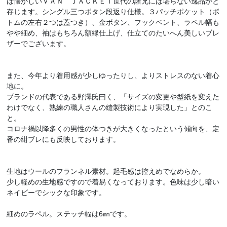
は懐かしいＶＡＮ ＪＡＣＫＥＴ世代の諸兄には堪らない逸品かと
存じます。シングル三つボタン段返り仕様。３パッチポケット（ボ
トムの左右２つは蓋つき）、金ボタン、フックベント、ラペル幅も
やや細め、袖はもちろん額縁仕上げ、仕立てのたいへん美しいブレ
ザーでございます。
また、今年より着用感が少しゆったりし、よりストレスのない着心
地に。
ブランドの代表である野澤氏曰く、「サイズの変更や型紙を変えた
わけでなく、熟練の職人さんの縫製技術により実現した」とのこ
と。
コロナ禍以降多くの男性の体つきが大きくなったという傾向を、定
番の紺ブレにも反映しております。
生地はウールのフランネル素材。起毛感は控えめでなめらか。
少し軽めの生地感ですので着易くなっております。色味は少し暗い
ネイビーでシックな印象です。
細めのラペル。ステッチ幅は6㎜です。