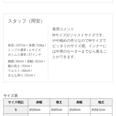
スタッフ（岡安）
着用コメント
Mサイズがジャストサイズです。
やや細めの作りなのでMサイズで
身長
167cm
体重
53kg
ピッタリのサイズ感。インナーに
トップス通常
ｓサイズ
は中厚のセーターまでなら着るこ
ボトムス通常
27インチ
とができます。
胸囲
80cm
肩幅
42cm
腕の長さ
53cm
ウエスト
68cm
太もも周り
52cm
サイズ表
サイズ表記
身幅
着丈
肩幅
袖丈
S
約50cm
約65cm
約40cm
約58.5cm