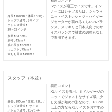
着用コメント
Sサイズが適正サイズです。イン
ナーにはシャツまたは、シャツ＋
身長
168cm
体重
58kg
ニットベストorシャツ＋ハイゲー
トップス通常
Sサイズ
ジセーターが着れるくらいのバラ
ボトムス通常
ンス。スッキリと日本人向けのサ
28～29インチ
イズバランスで袖丈の調整もなし
胸囲
83.5cm
で着用できます。
肩幅
43cm
腕の長さ
52cm
ウエスト
75cm
太もも周り
49cm
スタッフ（本並）
着用コメント
XLサイズを着用。ミドルゲージの
ニットでジャストなサイズ感。少
身長
185cm
体重
72kg
し丈感が短めの形なので、180cm
トップス通常
Lサイズ
以上の方ならXLサイズをおすすめ
ボトムス通常
31インチ