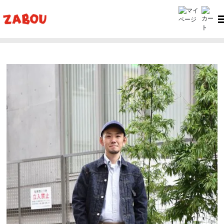
ホーム
ZABOU style
ZABOU style #309