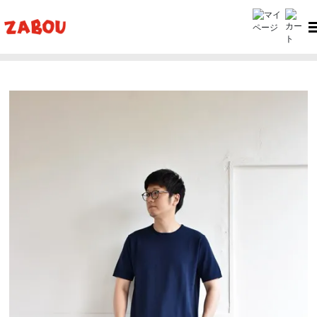
ホーム
ZABOU style
ZABOU style #283