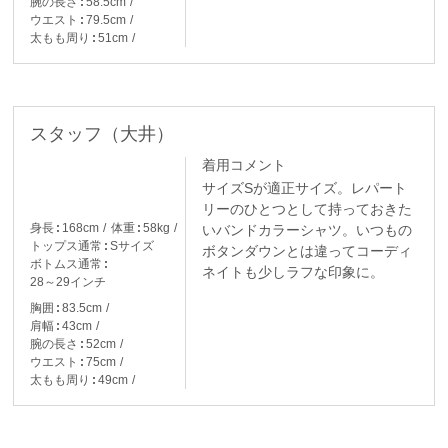
腕の長さ
58.5cm
ウエスト
79.5cm
太もも周り
51cm
スタッフ（大井）
着用コメント
サイズSが適正サイズ。レパート
リーのひとつとして持っておきた
身長
168cm
体重
58kg
いバンドカラーシャツ。いつもの
トップス通常
Sサイズ
ボタンダウンとは違ってコーディ
ボトムス通常
ネイトも少しラフな印象に。
28～29インチ
胸囲
83.5cm
肩幅
43cm
腕の長さ
52cm
ウエスト
75cm
太もも周り
49cm