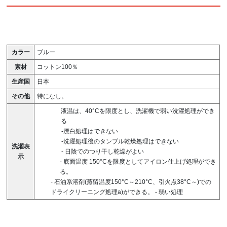
カラー
ブルー
素材
コットン100％
生産国
日本
その他
特になし。
液温は、40°Cを限度とし、洗濯機で弱い洗濯処理ができ
る
-漂白処理はできない
-洗濯処理後のタンブル乾燥処理はできない
洗濯表
-
日陰でのつり干し乾燥がよい
示
-
底面温度 150°Cを限度としてアイロン仕上げ処理ができ
る。
-
石油系溶剤(蒸留温度150°C～210°C、引火点38°C～)での
ドライクリーニング処理a)ができる。
-
弱い処理