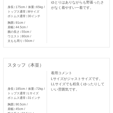
ゆとりはありながらも野暮ったさ
身長
175cm
体重
65kg
がなく着やすい一着です。
トップス通常
Mサイズ
ボトムス通常
30インチ
胸囲
91cm
肩幅
44.5cm
腕の長さ
55cm
ウエスト
80cm
太もも周り
50cm
スタッフ（本並）
着用コメント
Lサイズがジャストサイズです。
LLサイズでも程良くゆったりして
身長
185cm
体重
72kg
いい雰囲気です。
トップス通常
Lサイズ
ボトムス通常
31インチ
胸囲
90.5cm
肩幅
45cm