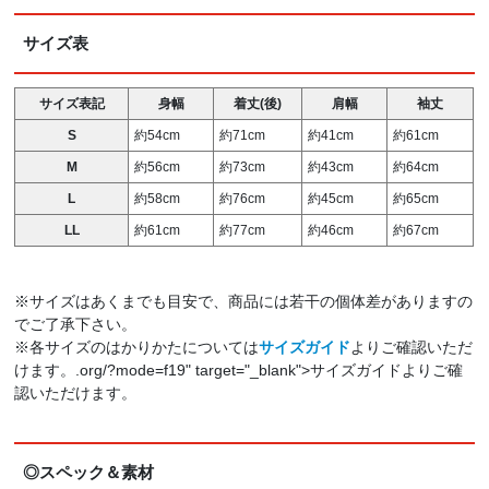
サイズ表
サイズ表記
身幅
着丈(後)
肩幅
袖丈
S
約54cm
約71cm
約41cm
約61cm
M
約56cm
約73cm
約43cm
約64cm
L
約58cm
約76cm
約45cm
約65cm
LL
約61cm
約77cm
約46cm
約67cm
※サイズはあくまでも目安で、商品には若干の個体差がありますの
でご了承下さい。
※各サイズのはかりかたについては
サイズガイド
よりご確認いただ
けます。.org/?mode=f19" target="_blank">サイズガイドよりご確
認いただけます。
◎スペック＆素材