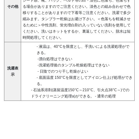
シート類、靴、バッグ、ベルト等の白・淡色に色落ち、色落ちす
その他
る場合がありますのでご注意ください。淡色との組み合わせで色
移りすることがありますので下着等ご注意ください。洗濯で多少
縮みます。タンブラー乾燥はお避け下さい。＜色落ちを軽減させ
るために＞中性洗剤、蛍光増白剤の入っていない洗剤を使用して
ください。洗いはネットをするか、裏返してください。脱水は短
時間処理してください。
-
液温は、40°Cを限度とし、手洗いによる洗濯処理がで
きる。
-漂白処理はできない
-洗濯処理後のタンブル乾燥処理はできない
洗濯表
-
日陰でのつり干し乾燥がよい
示
-
底面温度 150°Cを限度としてアイロン仕上げ処理ができ
る。
-
石油系溶剤(蒸留温度150°C～210°C、引火点38°C～)での
ドライクリーニング処理a)ができる。
-
通常の処理