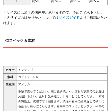
L
約56㎝
約74㎝
約51㎝
約65㎝
※サイズには若干の個体差がありますので、予めご了承下さい。
※各サイズのはかりかたについては
サイズガイド
よりご確認いただ
けます。
◎スペック＆素材
カラー
インディゴ
素材
コットン100％
生産国
アメリカ
単独で洗ってください。浸け置き洗いや、濡れた状態での放置は
お避け下さい。直射日光を避け、日陰干しにしてください。素材
の特性上、洗濯で若干縮みます。洗濯や着用の繰り返しで徐々に
色落ちし白っぽくなります。着用中のスレによるソファーや車の