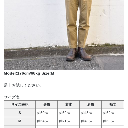
Model:176cm/68kg Size:M
是非お試しください。
サイズ表
サイズ表記
身幅
着丈
肩幅
袖丈
S
約50㎝
約69㎝
約45㎝
約62㎝
M
約54㎝
約71㎝
約48㎝
約63㎝