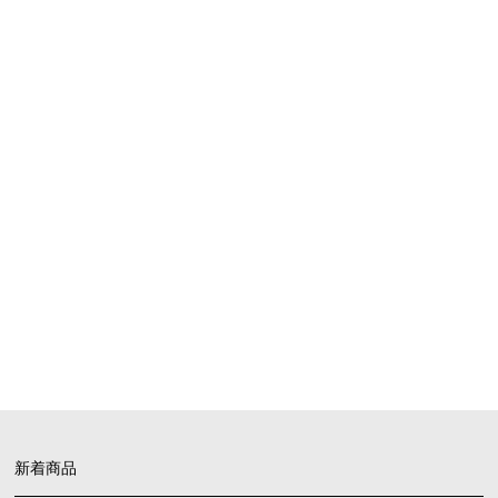
SHOPPING GUIDE
お買い物ガイド
FAQ
よくあるご質問
新着商品