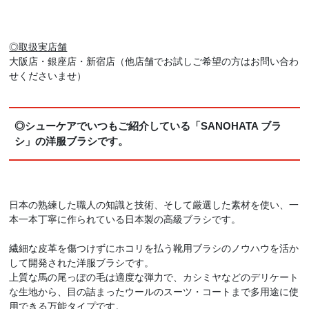
◎取扱実店舗
大阪店・銀座店・新宿店（他店舗でお試しご希望の方はお問い合わ
せくださいませ）
◎シューケアでいつもご紹介している「SANOHATA ブラ
シ」の洋服ブラシです。
日本の熟練した職人の知識と技術、そして厳選した素材を使い、一
本一本丁寧に作られている日本製の高級ブラシです。
繊細な皮革を傷つけずにホコリを払う靴用ブラシのノウハウを活か
して開発された洋服ブラシです。
上質な馬の尾っぽの毛は適度な弾力で、カシミヤなどのデリケート
な生地から、目の詰まったウールのスーツ・コートまで多用途に使
用できる万能タイプです。