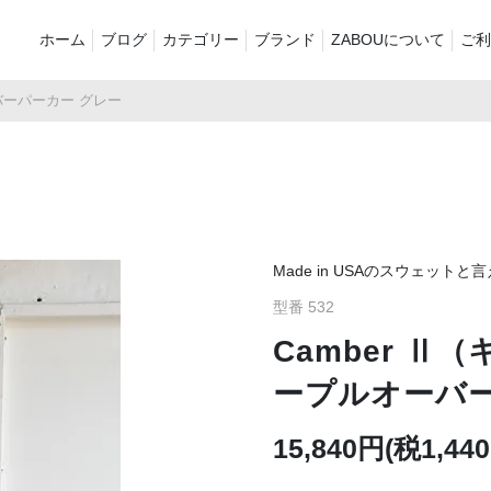
ホーム
ブログ
カテゴリー
ブランド
ZABOUについて
ご利
バーパーカー グレー
新着商品
再入荷商品
アウター
Tシャツ・スウェット・ポ
シャツ・ポロシャツ
ボトムス（
ロシャツ
バッグ・ポーチ
ご奉仕品
ZABOU sty
プリントT
定番
襟付き
Made in USAのスウェット
型番 532
お気に入り
セール2026
ショーツ
品
Camber 
ープルオーバー
15,840円(税1,44