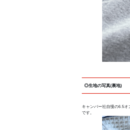
◎生地の写真(裏地)
キャンバー社自慢の6.5
です。