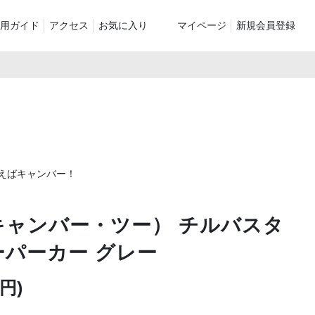
用ガイド
アクセス
お気に入り
マイページ
新規会員登録
ベスト
ニット
パンツ）
シューズ・ケア用品
ファッション小物
le
recommend and more
ranking and more
ZABOU Standard Item
Selection カテゴリー別
休日
と言えばキャンバー！
ZABOU定番アイテム!
に追加した商
Ⅱ（キャンバー・ツー） チルバスタ
パーカー グレー
0円)