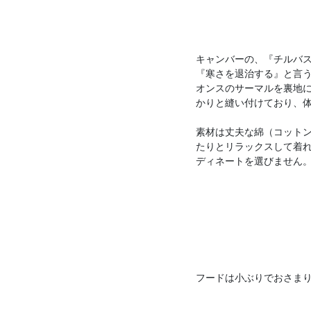
キャンバーの、『チルバ
『寒さを退治する』と言う意
オンスのサーマルを裏地
かりと縫い付けており、
素材は丈夫な綿（コットン
たりとリラックスして着
ディネートを選びません
フードは小ぶりでおさま