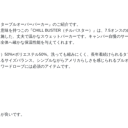
スタープルオーバーパーカー』のご紹介です。
味を持つこの『CHILL BUSTER（チルバスター）』は、7.5オンスの
に施した、丈夫で温かなスウェットパーカーです。キャンバー自慢のサ
体全体へ確かな保温性能を与えてくれます。
）50%×ポリエステル50%。洗っても縮みにくく、長年着続けられる
れるサイズバランス。シンプルながらアメリカらしさを感じられるプル
。ワードローブには必須のアイテムです。
りが良いです。