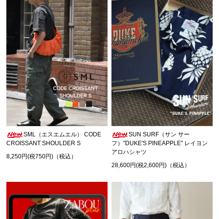
SML（エスエムエル） CODE
SUN SURF（サン サー
CROISSANT SHOULDER S
フ）"DUKE'S PINEAPPLE" レイヨン
アロハシャツ
8,250円(税750円)（税込）
28,600円(税2,600円)（税込）