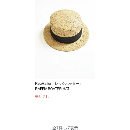
ReqHatter（レックハッター）
RAFFIA BOATER HAT
売り切れ
全
7
件
1
-
7
表示